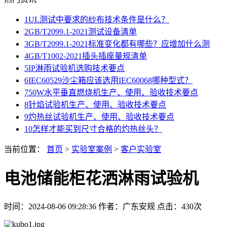
1
UL测试中要求的纱布技术条件是什么？
2
GB/T2099.1-2021测试设备清单
3
GB/T2099.1-2021标准变化都有哪些？应增加什么测
4
GB/T1002-2021插头插座量规清单
5
IP淋雨试验机选购技术要点
6
IEC60529沙尘箱应该选用IEC60068哪种型式？
7
50W水平垂直燃烧机生产、使用、验收技术要点
8
针焰试验机生产、使用、验收技术要点
9
灼热丝试验机生产、使用、验收技术要点
10
怎样才能买到尺寸合格的灼热丝头？
当前位置：
首页
>
实验室案例
>
客户实验室
电池储能柜花洒淋雨试验机
时间：2024-08-06 09:28:36
作者：广东安规
点击：
430次