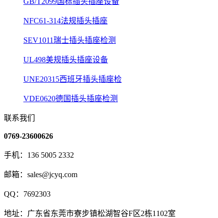
GB/T2099国标插头插座设备
NFC61-314法规插头插座
SEV1011瑞士插头插座检测
UL498美规插头插座设备
UNE20315西班牙插头插座检
VDE0620德国插头插座检测
联系我们
0769-23600626
手机：136 5005 2332
邮箱：sales@jcyq.com
QQ：7692303
地址：广东省东莞市寮步镇松湖智谷F区2栋1102室