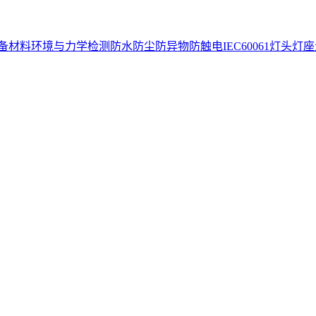
备
材料环境与力学检测
防水防尘防异物防触电
IEC60061灯头灯