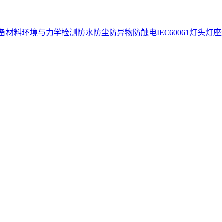
备
材料环境与力学检测
防水防尘防异物防触电
IEC60061灯头灯