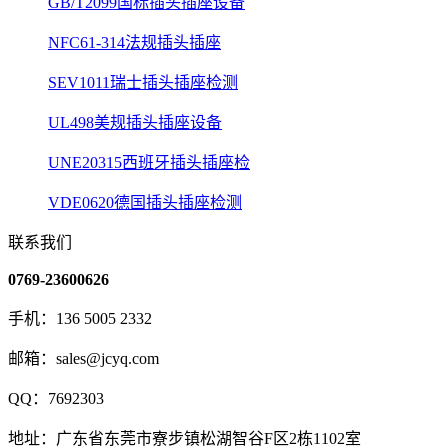
GB/T2099国标插头插座设备
NFC61-314法规插头插座
SEV1011瑞士插头插座检测
UL498美规插头插座设备
UNE20315西班牙插头插座检
VDE0620德国插头插座检测
联系我们
0769-23600626
手机：136 5005 2332
邮箱：sales@jcyq.com
QQ：7692303
地址：广东省东莞市寮步镇松湖智谷F区2栋1102室